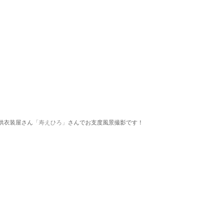
供衣装屋さん
「寿えひろ」
さんでお支度風景撮影です！