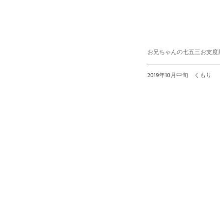
お兄ちゃんの七五三お支度
2019年10月中旬　くもり