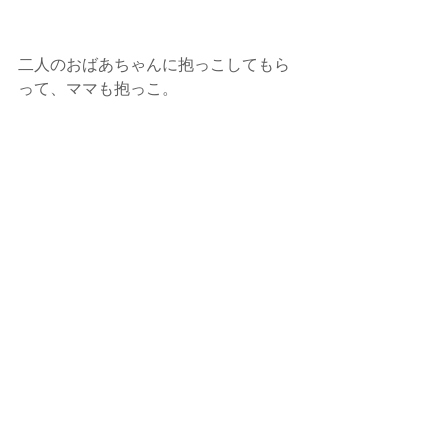
二人のおばあちゃんに抱っこしてもら
って、ママも抱っこ。