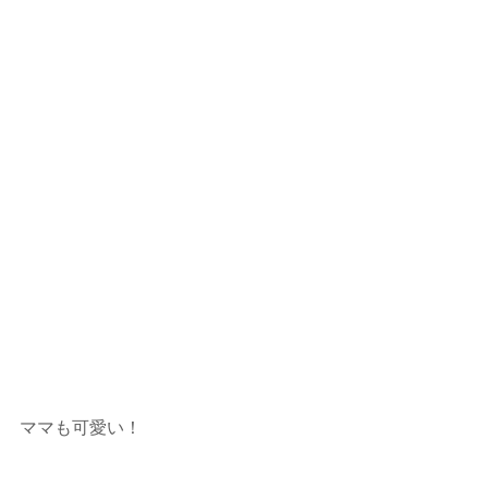
ママも可愛い！