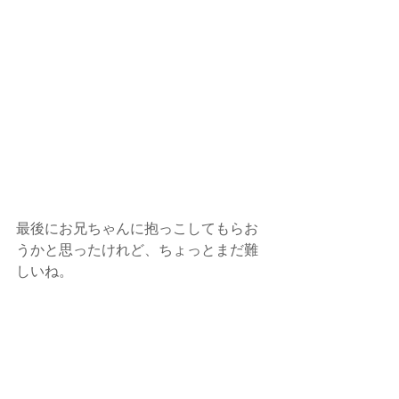
最後にお兄ちゃんに抱っこしてもらお
うかと思ったけれど、ちょっとまだ難
しいね。