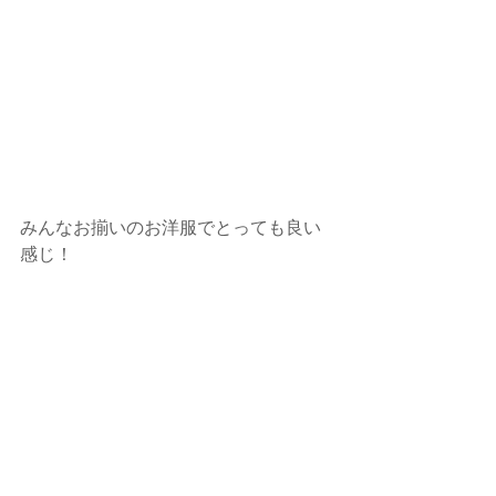
みんなお揃いのお洋服でとっても良い
感じ！