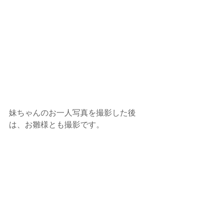
妹ちゃんのお一人写真を撮影した後
は、お雛様とも撮影です。