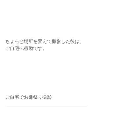
ちょっと場所を変えて撮影した後は、
ご自宅へ移動です。
ご自宅でお雛祭り撮影