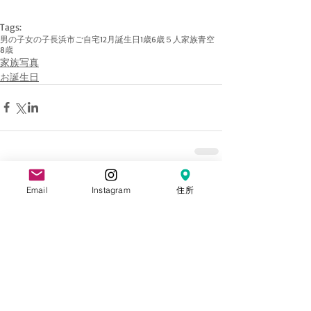
Tags:
男の子
女の子
長浜市
ご自宅
12月
誕生日
1歳
6歳
５人家族
青空
8歳
家族写真
お誕生日
Email
Instagram
住所
Comments
Write a comment...