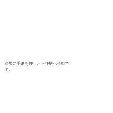
絵馬に手形を押したら拝殿へ移動で
す。