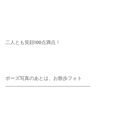
二人とも笑顔100点満点！ 
ポーズ写真のあとは、お散歩フォト