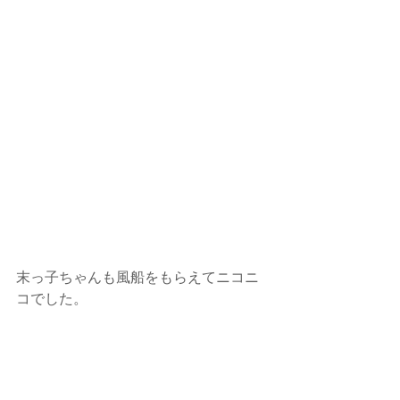
末っ子ちゃんも風船をもらえてニコニ
コでした。