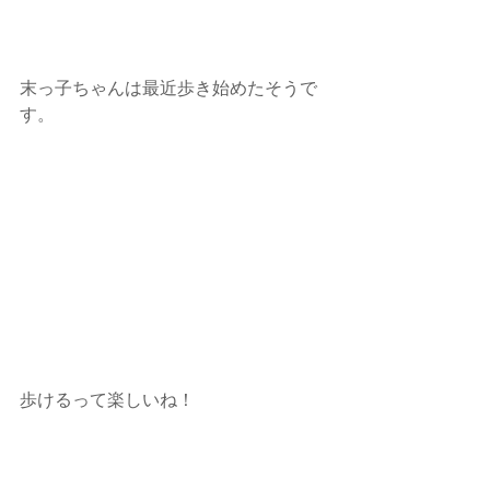
末っ子ちゃんは最近歩き始めたそうで
す。
歩けるって楽しいね！