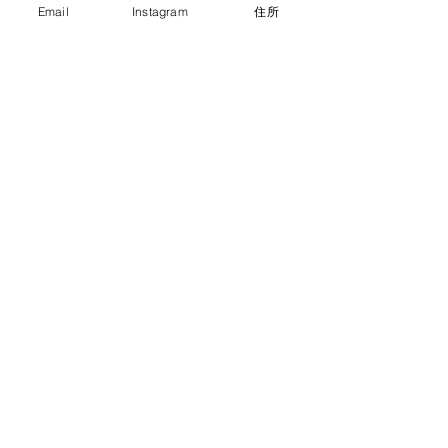
Email
Instagram
住所
姉弟さんの七五三出張撮影 |
多賀大社 | 滋賀県犬上郡多
賀町
お宮参り | 多賀大社 | 滋賀県
犬上郡