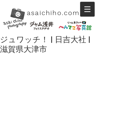
asaichiho.com
ジュワッチ！ | 日吉大社 |
滋賀県大津市