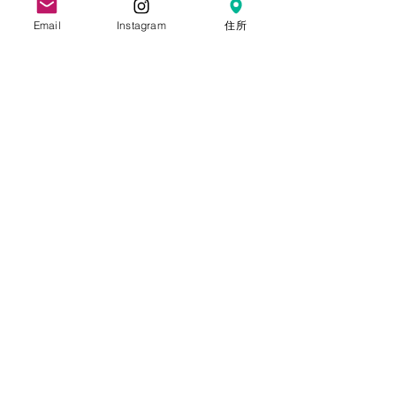
Email
Instagram
住所
姉弟さんの七五三出張撮影 |
多賀大社 | 滋賀県犬上郡多
賀町
お宮参り | 多賀大社 | 滋賀県
犬上郡