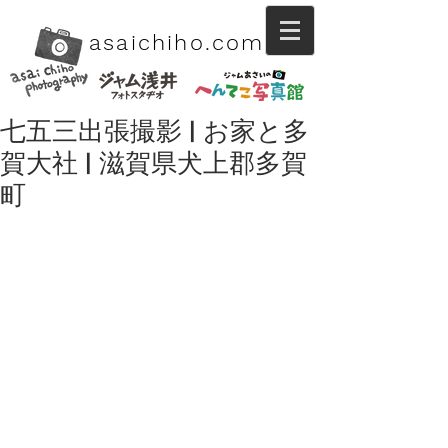
asaichiho.com
七五三出張撮影 | お家と多
賀大社 | 滋賀県犬上郡多賀
町