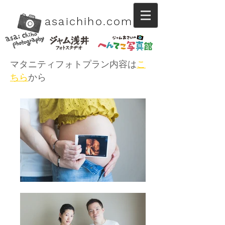
asaichiho.com
マタニティフォトプラン内容は
こ
ちら
から