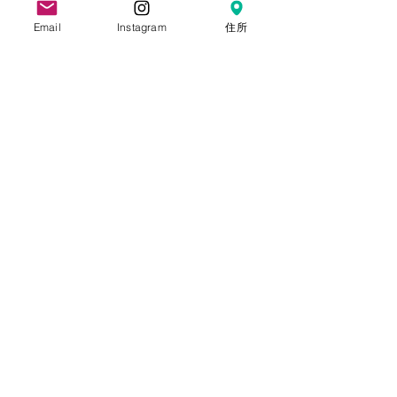
Email
Instagram
住所
小学校を卒業
​最後にランドセル姿で