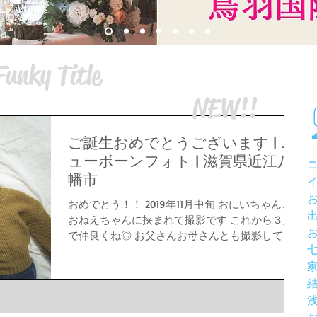
Funky Title
NEW!!
ご誕生おめでとうございます | ニ
ューボーンフォト | 滋賀県近江八
幡市
おめでとう！！ 2019年11月中旬 おにいちゃん、
おねえちゃんに挟まれて撮影です これから３人
で仲良くね◎ お父さんお母さんとも撮影してい
きましょ！ ５人家族、最初の家族写真 お母さん
のお腹の中にいた時のポーズでパシャり。 お家
の壁で家族写真も撮影しました。...