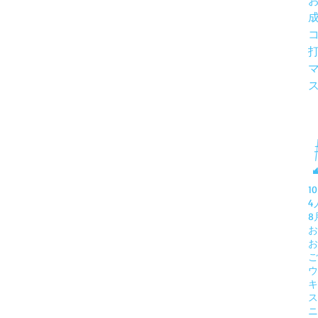
1
4
8
お
お
ご
ウ
キ
ス
ニ