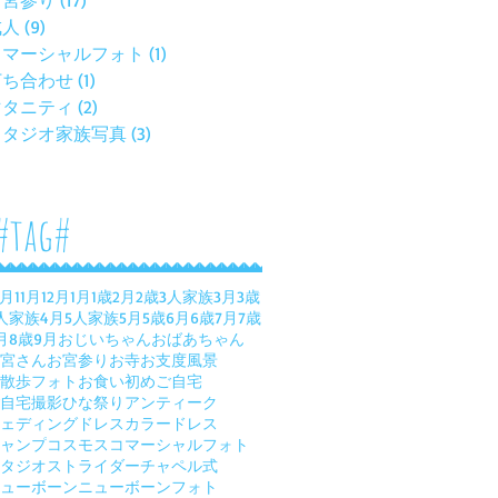
お宮参り
(17)
17 posts
成人
(9)
9 posts
コマーシャルフォト
(1)
1 post
打ち合わせ
(1)
1 post
マタニティ
(2)
2 posts
スタジオ家族写真
(3)
3 posts
#tag#
0月
11月
12月
1月
1歳
2月
2歳
3人家族
3月
3歳
人家族
4月
5人家族
5月
5歳
6月
6歳
7月
7歳
月
8歳
9月
おじいちゃんおばあちゃん
宮さん
お宮参り
お寺
お支度風景
散歩フォト
お食い初め
ご自宅
自宅撮影
ひな祭り
アンティーク
ェディングドレス
カラードレス
ャンプ
コスモス
コマーシャルフォト
タジオ
ストライダー
チャペル式
ューボーン
ニューボーンフォト