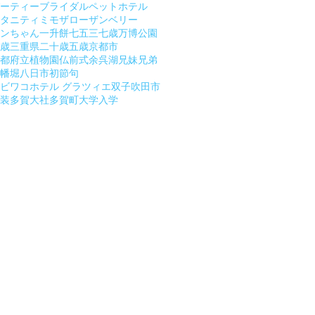
ーティー
ブライダル
ペット
ホテル
タニティ
ミモザ
ローザンベリー
ンちゃん
一升餅
七五三
七歳
万博公園
歳
三重県
二十歳
五歳
京都市
都府立植物園
仏前式
余呉湖
兄妹
兄弟
幡堀
八日市
初節句
ビワコホテル グラツィエ
双子
吹田市
装
多賀大社
多賀町
大学入学