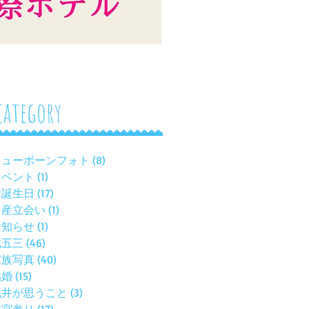
category
ニューボーンフォト
(8)
8 posts
イベント
(1)
1 post
お誕生日
(17)
17 posts
出産立会い
(1)
1 post
お知らせ
(1)
1 post
七五三
(46)
46 posts
家族写真
(40)
40 posts
結婚
(15)
15 posts
浅井が思うこと
(3)
3 posts